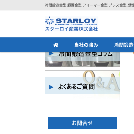
冷間鍛造金型 超硬金型 フォーマー金型 プレス金型 塑
>
Home
logo
Site
Footer
当社の強み
冷間鍛造
お問合せ